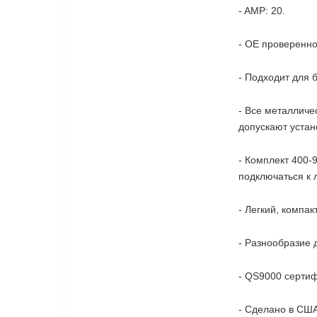
- AMP: 20.
- OE проверенно
- Подходит для 
-
Все металличес
допускают устан
- Комплект 400-
подключаться к 
- Легкий, компак
- Разнообразие 
- QS9000 серти
- Сделано в СШ