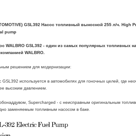
OMOTIVE) GSL392 Насос топливный выносной 255 л/ч. High Pr
nal pump
ос WALBRO GSL392 - один из самых популярных топливных н
 компанией WALBRO.
ьным решением для модернизации:
 GSL392 используется в автомобилях для гоночных целей, где не
ее высоким давлением.
рбонаддувом, Supercharged - с неисправным оригинальным топли
удно заменяемым топливным насосом в баке.