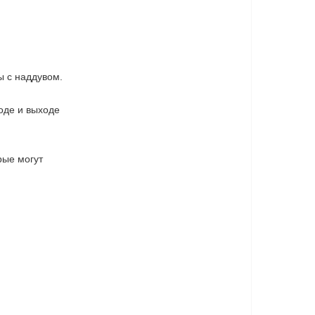
ы с наддувом.
ходе и выходе
рые могут