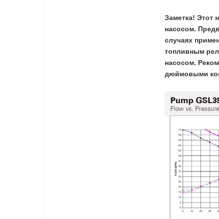
Заметка! Этот 
насосом. Предв
случаях приме
топливным ре
насосом. Реком
дюймовыми кон