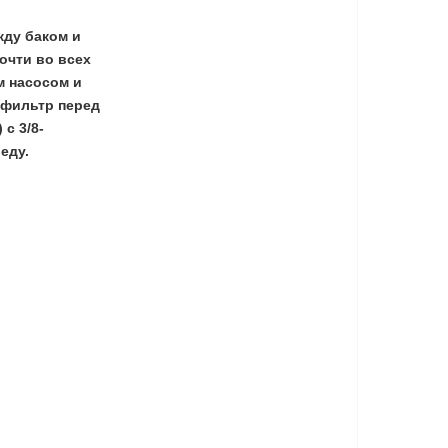
жду баком и
очти во всех
м насосом и
 фильтр перед
с 3/8-
еду.