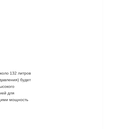
коло 132 литров
 давления) будет
высокого
ией для
щими мощность