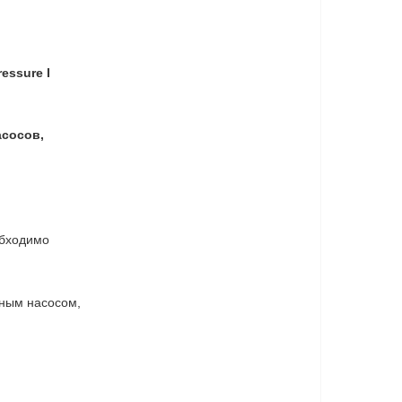
essure I
асосов,
обходимо
вным насосом,