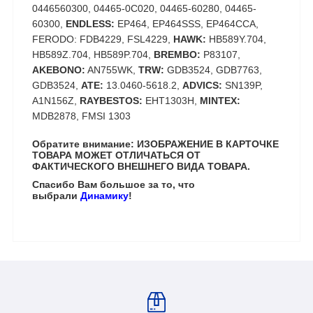
0446560300, 04465-0C020, 04465-60280, 04465-
60300,
ENDLESS:
EP464, EP464SSS, EP464CCA,
FERODO: FDB4229, FSL4229,
HAWK:
HB589Y.704,
HB589Z.704, HB589P.704,
BREMBO:
P83107,
AKEBONO:
AN755WK,
TRW:
GDB3524, GDB7763,
GDB3524,
ATE:
13.0460-5618.2,
ADVICS:
SN139P,
A1N156Z,
RAYBESTOS:
EHT1303H,
MINTEX:
MDB2878, FMSI 1303
Обратите внимание: ИЗОБРАЖЕНИЕ В КАРТОЧКЕ
ТОВАРА МОЖЕТ ОТЛИЧАТЬСЯ ОТ
ФАКТИЧЕСКОГО ВНЕШНЕГО ВИДА ТОВАРА.
Спасибо Вам большое за то, что
выбрали
Динамику
!