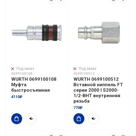
Под заказ
Под заказ
0699100108
0699100512
WURTH 0699100108
WURTH 0699100512
Муфта
Вставной ниппель FT
быстросъемная
серии 2000 I S2000-
1/2-ВНТ внутренняя
4110₽
резьба
770₽