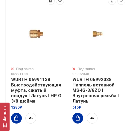
Под заказ
Под заказ
06991138
06992038
WURTH 06991138
WURTH 06992038
Быстродействующая
Ниппель вставной
муфта, сжатый
MS-IG-3/8ZO I
воздух I Латунь I НР G
Внутренняя резьба I
3/8 дюйма
Латунь
1280₽
615₽
Фильтр