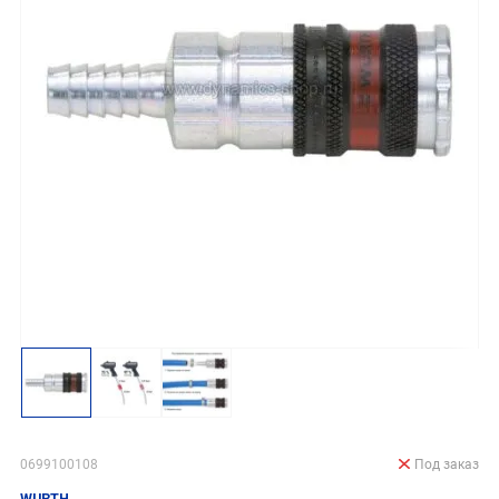
0699100108
Под заказ
WURTH