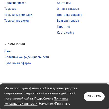
Производители
Контакты
Тормоза
Оплата заказов
Тормозные колодки
Доставка заказов
Тормозные диски
Возврат товара
Гарантия
Карта сайта
О КОМПАНИИ
О нас
Политика конфиденциальности
Публичная оферта
Мы используем файлы cookie и другие средства
ПОДПИСЫВАЙТЕСЬ
+74959759095
НА НАШУ РАССЫЛКУ
сохранения предпочтений и анализа действий
Обратный звонок
ПРИНЯТЬ
посетителей сайта. Подробнее в
Политика
Подписаться
конфиденциальности
. Нажмите «Принять»,
если даете согласие на это.