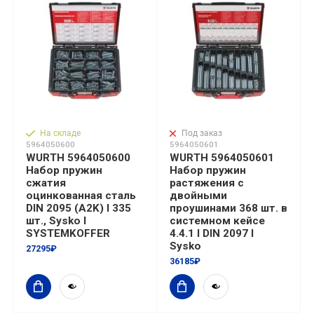
На складе
Под заказ
5964050600
5964050601
WURTH 5964050600
WURTH 5964050601
Набор пружин
Набор пружин
сжатия
растяжения с
оцинкованная сталь
двойными
DIN 2095 (A2K) I 335
проушинами 368 шт. в
шт., Sysko I
системном кейсе
SYSTEMKOFFER
4.4.1 I DIN 2097 I
Sysko
27295₽
36185₽