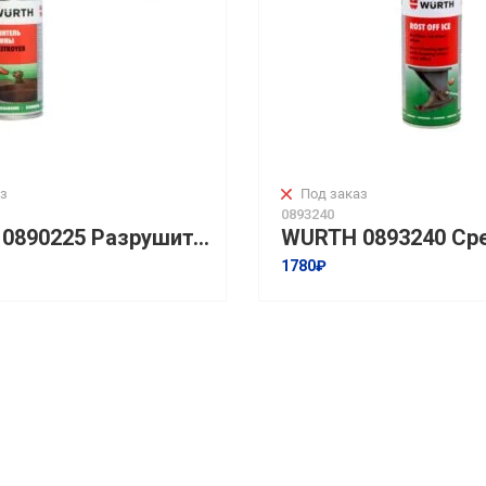
з
Под заказ
0893240
WURTH 0890225 Разрушитель ржавчины Rust Destroyer 400мл
1780₽