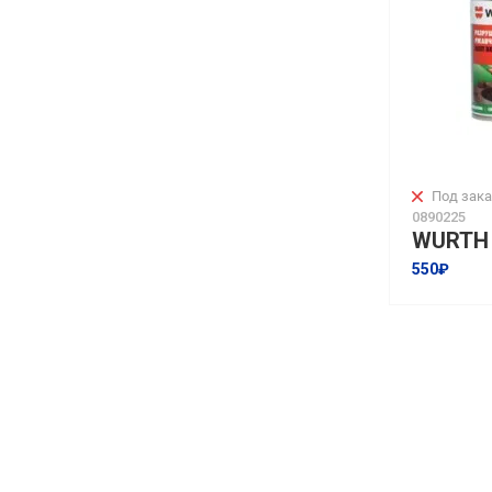
Под зака
0890225
550₽