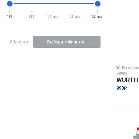
490
813
1,1 тыс.
1,5 тыс.
1,8 тыс.
Сбросить
Выберите фильтры
Не произ
08902
990₽