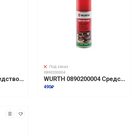
Под заказ
0890200004
WURTH 0890200 Средство для удаления ржавчины Rost-Off Plus I 300мл С присадкой ОМС2
WURTH 0890200004 Средство для удаления ржавчины Rost-Off Plus I 400мл
490₽