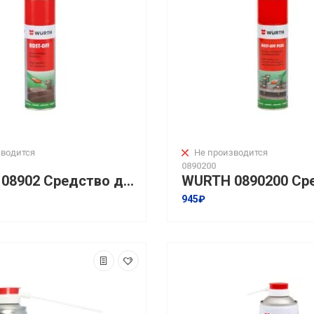
водится
Не производится
0890200
WURTH 08902 Средство для удаления ржавчины Rost Off I 300мл
945₽