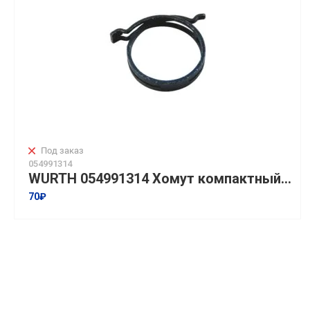
Под заказ
054991314
WURTH 054991314 Хомут компактный рессорный I Пружинный DIN3021-B-51CRV4-(FLZ)-D14X12 I Упаковка 500 шт
70₽