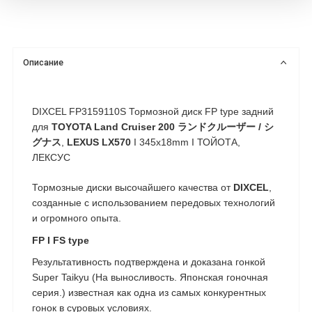
Описание
DIXCEL FP3159110S Тормозной диск FP type задний
для
TOYOTA
Land Cruiser 200 ランドクルーザー / シ
グナス
,
LEXUS
LX570
I 345x18mm I ТОЙОТА,
ЛЕКСУС
Тормозные диски высочайшего качества от
DIXCEL
,
созданные с использованием передовых технологий
и огромного опыта.
FP I FS type
Результативность подтверждена и доказана гонкой
Super Taikyu (На выносливость. Японская гоночная
серия.)
известная как одна из самых конкурентных
гонок в суровых условиях.