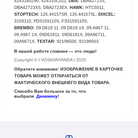
4243160290, 424310C011,
DBA:
DBA42723S,
DBA42723XS, DBA2723EX,
HAWK:
HTC5011,
STOPTECH:
126.44157SR, 126.44157SL,
DIXCEL:
3159110, PD3159110S, FS3159110S,
BREMBO:
09.D618.11, 09.D618.1X,
09.A967.11,
09.A967.1X, 09D61811, 09D6181X, 09A96711,
09A9671X,
TEXTAR:
92198500, 92198503
В нашей работе главное — это люди!
Copyright © I VOSKANYANDA I 2020
Обратите внимание: ИЗОБРАЖЕНИЕ В КАРТОЧКЕ
ТОВАРА МОЖЕТ ОТЛИЧАТЬСЯ ОТ
ФАКТИЧЕСКОГО ВНЕШНЕГО ВИДА ТОВАРА.
Спасибо Вам большое за то, что
выбрали
Динамику
!