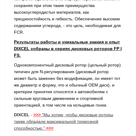
сохраняя при этом такие преимущества
высокоуглеродистых материалов, как
трещиностойкость и гибкость. Обеспечение высоким
содержанием углерода, - это цель, необходимая для
FCR.
Результаты работы и уникальные знания и опыт
DIXCEL собраны в сериях дисковых роторов FP I
FS.
Однокомпонентный дисковый ротор (цельный ротор)
типичен для N-регулирования (дисковый ротор
может быть заменен без модификации, он имеет тот
же диаметр и форму, что и обычный OEM диск), и
критерии принятия относятся к автомобилям с
сильным круговым движением и спортивной
ориентацией, в том числе на кольцевые гонки.
DIXCEL
-
>>>
"Мы хотим, чтобы дисковые роторы
также обладали максимальной тормозной
способностью."
<<<