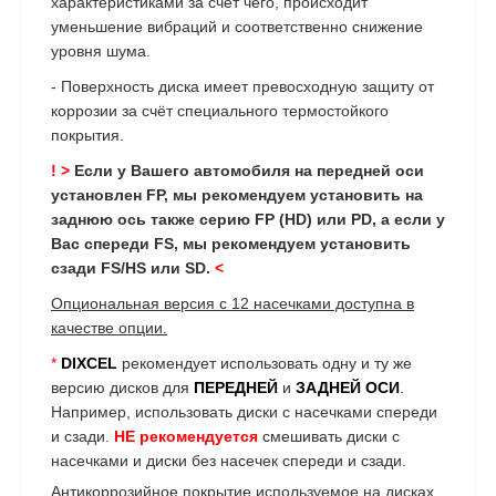
характеристиками за счет чего, происходит
уменьшение вибраций и соответственно снижение
уровня шума.
- Поверхность диска имеет превосходную защиту от
коррозии за счёт специального термостойкого
покрытия.
!
>
Если у Вашего автомобиля на передней оси
установлен FP, мы рекомендуем установить на
заднюю ось также серию FP (HD) или PD, а если у
Вас спереди FS, мы рекомендуем установить
сзади FS/HS или SD.
<
Опциональная версия с 12 насечками доступна в
качестве опции.
*
DIXCEL
рекомендует использовать одну и ту же
версию дисков для
ПЕРЕДНЕЙ
и
ЗАДНЕЙ ОСИ
.
Например, использовать диски с насечками спереди
и сзади.
НЕ рекомендуется
смешивать диски с
насечками и диски без насечек спереди и сзади.
Антикоррозийное покрытие используемое на дисках