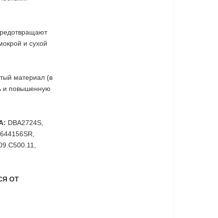
 предотвращают
мокрой и сухой
тый материал (в
ть и повышенную
A:
DBA2724S,
2644156SR,
09.C500.11,
СЯ ОТ