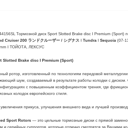
156SL Тормозной диск Sport Slotted Brake disc I Premium (Sport)
and Cruiser 200 ランドクルーザー / シグナス
I
Tundra
I
Sequoia
(07-1
32mm I ТОЙОТА, ЛЕКСУС
Slotted Brake disc I Premium (Sport)
ный ротор, изготовленный по технологиям передовой металлургии
жающий шум, создаваемый в результате работы колодки с диском.
онфигурациях с повышенным коэффициентом трения, где фрикцио
озных колодок европейского стиля.
 увеличения прикуса, улучшения внешнего вида и лучшей производ
ed Sport Rotors
— это цельные тормозные диски с прямой замено
м и серийных суппортов, которые отлично смотрятся за Вашими к