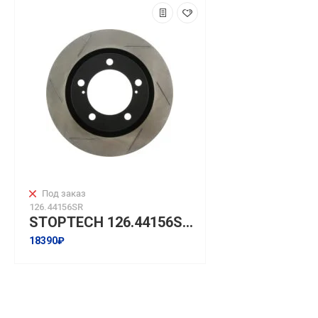
Под заказ
126.44156SR
STOPTECH 126.44156SR Диск передний правый для TOYOTA Land Cruiser 200 ランドクルーザー / シグナス, LEXUS LX570 (2015+) I 354x32mm
18390₽