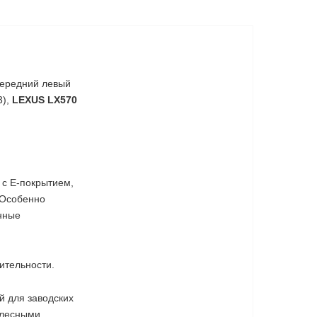
 передний левый
3),
LEXUS LX570
 с E-покрытием,
 Особенно
нные
ительности.
й для заводских
олесными