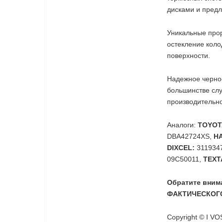
дисками и предл
Уникальные прор
остекление коло
поверхности.
Надежное черное
большинстве слу
производительно
Аналоги:
TOYOT
DBA42724XS,
H
DIXCEL:
3119347
09C50011,
TEXT
Обратите вни
ФАКТИЧЕСКОГО
Copyright © I V