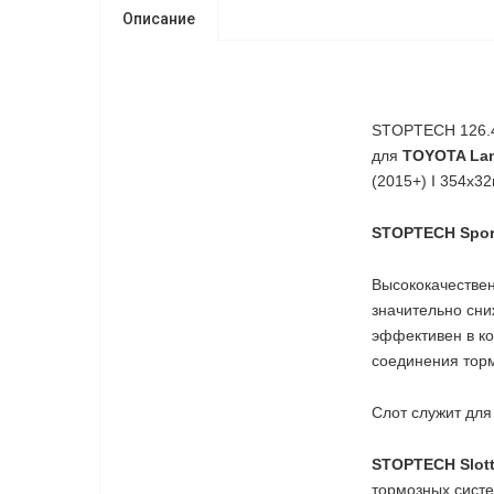
Описание
STOPTECH 126.44
для
TOYOTA L
(2015+) I 354x
STOPTECH Sport 
Высококачествен
значительно сни
эффективен в к
соединения торм
Слот служит для
STOPTECH Slott
тормозных систе