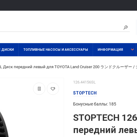
 ДИСКИ
ТОПЛИВНЫЕ НАСОСЫ И АКСЕССУАРЫ
ИНФОРМАЦИЯ
SL Диск передний левый для TOYOTA Land Cruiser 200 ランドクルーザー / シ
126.44156SL
STOPTECH
Бонусные баллы: 185
STOPTECH 126
передний лев