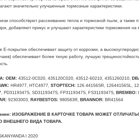
агают значительно улучшенные тормозные характеристики.
ези способствуют рассеиванию тепла и тормозной пыли, а также
док, добавляют прикус и улучшают характеристики торможения на 
 E-покрытие обеспечивает защиту от коррозии, а высокоуглеродис
чаев) обеспечивает более тихую работу, лучшую трещиностойкос
сть.
A: OEM:
43512-0C020, 435120C020, 43512-60210, 4351260210,
DB
AWK:
HR4977, HTC4977,
STOPTECH:
126.44156SR, 12644156SL, 1
, PD3119347S, SD3119347S, FP3119347S, FS3119347S,
BREMBO:
AR:
92303003,
RAYBESTOS:
980583R,
BRANNOR:
BR41564
мание: ИЗОБРАЖЕНИЕ В КАРТОЧКЕ ТОВАРА МОЖЕТ ОТЛИЧАТЬ
 ВНЕШНЕГО ВИДА ТОВАРА.
OSKANYANDA I 2020