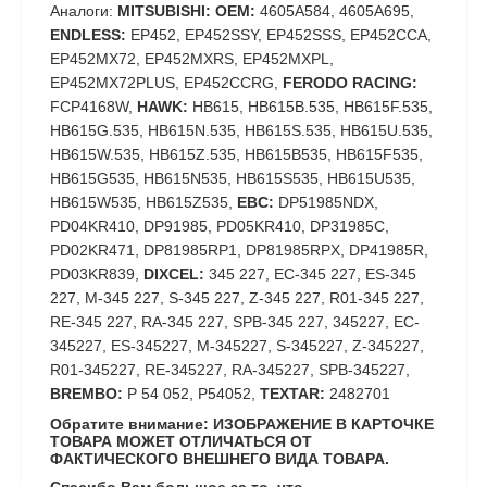
Аналоги:
MITSUBISHI: OEM:
4605A584, 4605A695,
ENDLESS:
EP452, EP452SSY, EP452SSS, EP452CCA,
EP452MX72, EP452MXRS, EP452MXPL,
EP452MX72PLUS, EP452CCRG,
FERODO RACING:
FCP4168W,
HAWK:
HB615, HB615B.535, HB615F.535,
HB615G.535, HB615N.535, HB615S.535, HB615U.535,
HB615W.535, HB615Z.535, HB615B535, HB615F535,
HB615G535, HB615N535, HB615S535, HB615U535,
HB615W535, HB615Z535,
EBC:
DP51985NDX,
PD04KR410, DP91985, PD05KR410, DP31985C,
PD02KR471, DP81985RP1, DP81985RPX, DP41985R,
PD03KR839,
DIXCEL:
345 227, EC-345 227, ES-345
227, M-345 227, S-345 227, Z-345 227, R01-345 227,
RE-345 227, RA-345 227, SPB-345 227, 345227, EC-
345227, ES-345227, M-345227, S-345227, Z-345227,
R01-345227, RE-345227, RA-345227, SPB-345227,
BREMBO:
P 54 052, P54052,
TEXTAR:
2482701
Обратите внимание: ИЗОБРАЖЕНИЕ В КАРТОЧКЕ
ТОВАРА МОЖЕТ ОТЛИЧАТЬСЯ ОТ
ФАКТИЧЕСКОГО ВНЕШНЕГО ВИДА ТОВАРА.
Спасибо Вам большое за то, что