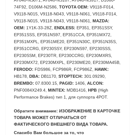
AY040-NS071, AY040-NS107, AY040-NS917, D1060-
74F92, D106M-N2586,
TOYOTA OEM:
V9118-F014,
V9118-N015, V9118-N043, V9118-N061, V9118-F014,
V9118-N015, V9118-N043, V9118-N061,
MAZDA:
OEM:
1Y1K-33-28Z,
ENDLESS:
EP351, EP351SSY,
EP351SSS, EP351NS97, EP351CCA, EP351MX72,
EP351MXPL, EP351ME20, EP351N30C, EP351N35S,
EP351CCRG, EP230SSY, EP230NS97, EP230SSS,
EP230SSM, EP230TR, EP230CCRG; EP230MXRS,
EP230MX72, EP230MXPL, EP230ME20, EP230MA45B,
FERODO:
FDS986, FCP986R, FCP986Z,
HAWK:
HB178,
DBA:
DB1170,
STOPTECH:
301.09290,
BREMBO:
07.8300.15,
PAGID:
1406,
ALCON:
PNF0084X249.4,
MINTEX:
MDB1416,
HPB
(High
Performance Brakes) тип 1, для суппорта 4POT.
Обратите внимание: ИЗОБРАЖЕНИЕ В КАРТОЧКЕ
ТОВАРА МОЖЕТ ОТЛИЧАТЬСЯ ОТ
ФАКТИЧЕСКОГО ВНЕШНЕГО ВИДА ТОВАРА.
Спасибо Вам большое за то, что