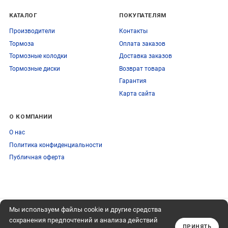
КАТАЛОГ
ПОКУПАТЕЛЯМ
Производители
Контакты
Тормоза
Оплата заказов
Тормозные колодки
Доставка заказов
Тормозные диски
Возврат товара
Гарантия
Карта сайта
О КОМПАНИИ
О нас
Политика конфиденциальности
Публичная оферта
Мы используем файлы cookie и другие средства
ПОДПИСЫВАЙТЕСЬ
+74959759095
НА НАШУ РАССЫЛКУ
сохранения предпочтений и анализа действий
Обратный звонок
ПРИНЯТЬ