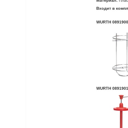
Материал:
Плас
Входит в компл
WURTH 08919002
WURTH 08919011