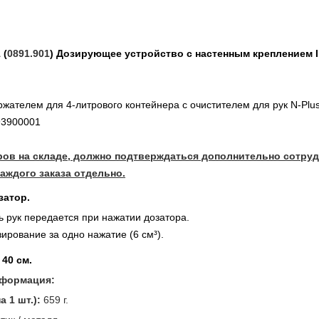
 (
0891.901
) Дозирующее устройство с настенным креплением I 
жателем для 4-литрового контейнера с очистителем для рук N-Plus-
93900001
ров на складе, должно подтверждаться дополнительно сотру
аждого заказа отдельно.
затор.
ь рук передается при нажатии дозатора.
ирование за одно нажатие (6 см³).
40 см.
формация:​
а 1 шт.):
659 г.