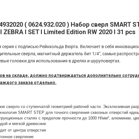
932020 ( 0624.932.020
) Набор сверл SMART S
I ZEBRA I SET I Limited Edition RW 2020 I 31 pcs
 серия с подписью Рейнхольда Вюрта. Включает в себя инновацио
тельные сверла, магнитный держатель бит 1/4“, самые распростр
вые головки для использования в дрелях и шуруповертах.
ов на складе, должно подтверждаться дополнительно сотруд
аждого заказа отдельно.
ое сверло со ступенчатой геометрией рабочей части. Эксклюзивная ра
ехнология SMART STEP для точного сверления сквозных отверстий идеа
рукционных сталях с пределом прочности до 1000 Н/мм², алюминии, цв
рдой и мягкой древесине.
дит от центра отверстия
лонное сверление