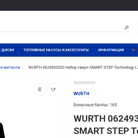
 ДИСКИ
ТОПЛИВНЫЕ НАСОСЫ И АКСЕССУАРЫ
ИНФОРМАЦИЯ
ля металла
WURTH 0624932020 Набор сверл SMART STEP Technology I ZEB
0624932020
WURTH
Бонусные баллы: 165
WURTH 062493
SMART STEP Te