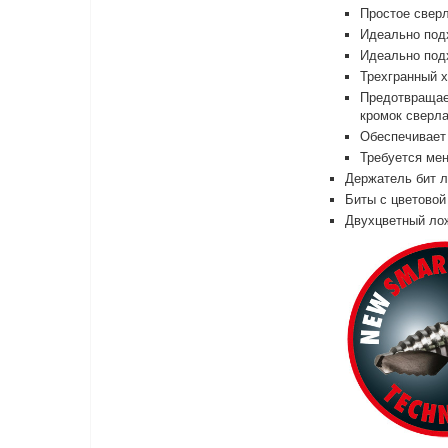
Простое свер
Идеально подх
Идеально под
Трехгранный х
Предотвращает
кромок сверл
Обеспечивает
Требуется мен
Держатель бит л
Биты с цветовой
Двухцветный лож