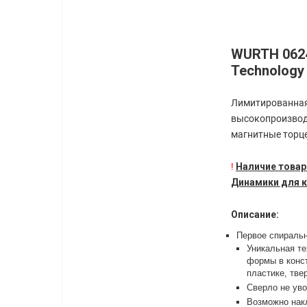
WURTH 0624
Technology 
Лимитированная
высокопроизводи
магнитные торце
!
Наличие товар
Динамики для к
Описание:
Первое спиральн
Уникальная т
формы в конст
пластике, тве
Сверло не уво
Возможно нак