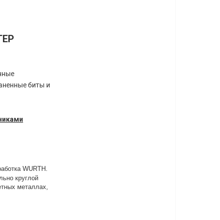
TEP
нные
аненные биты и
никами
зработка WURTH.
льно круглой
етных металлах,