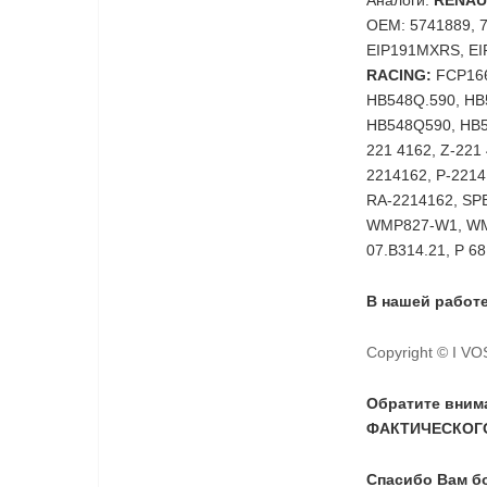
Аналоги:
RENAU
OEM: 5741889, 
EIP191MXRS, EI
RACING:
FCP166
HB548Q.590, HB
HB548Q590, HB
221 4162, Z-221
2214162, P-2214
RA-2214162, SP
WMP827-W1, WM
07.B314.21, P 6
В нашей работе
Copyright © I V
Обратите вни
ФАКТИЧЕСКОГО
Спасибо Вам б