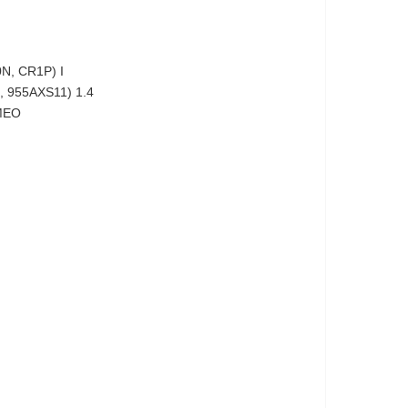
N, CR1P) I
 955AXS11) 1.4
МЕО