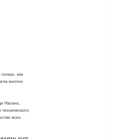
гонках, как
вела многих
е Нагано,
 технического
ество всех