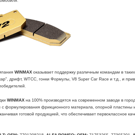
томобиля.
омпания
WINMAX
оказывает поддержку различным командам в таких 
ар", дрифт, WTCC, гонки Формулы, V8 Super Car Race и т.д., и при
 победителей.
дки
WINMAX
на 100% производятся на современном заводе в город
я с формулирования фрикционного материала, опорной пластины и
канчивая готовой продукцией, что обеспечивает первоклассное кач