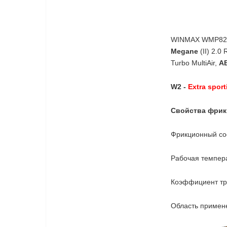
WINMAX WMP827
Megane
(II) 2.0 
Turbo MultiAir,
A
W2 -
Extra sport
Свойства фрик
Фрикционный сос
Рабочая темпер
Коэффициент тр
Область примене