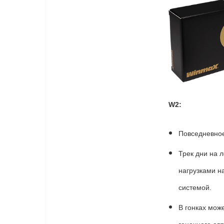
W2:
Повседневное
Трек дни на 
нагрузками н
системой.
В гонках мож