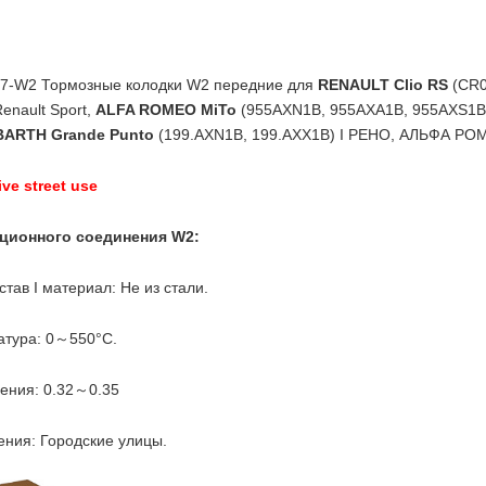
-W2 Тормозные колодки W2 передние для
RENAULT Clio RS
(CR0
Renault Sport,
ALFA ROMEO MiTo
(955AXN1B, 955AXA1B, 955AXS1B,
BARTH Grande Punto
(199.AXN1B, 199.AXX1B) I РЕНО, АЛЬФА РО
ive street use
ционного соединения W2:
тав I материал: Не из стали.
атура: 0～550°C.
ения: 0.32～0.35
ния: Городские улицы.