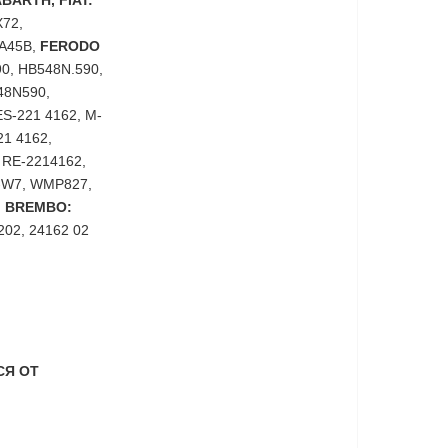
BARTH, FIAT:
X72,
MA45B,
FERODO
0, HB548N.590,
48N590,
ES-221 4162, M-
21 4162,
 RE-2214162,
-W7, WMP827,
,
BREMBO:
202, 24162 02
СЯ ОТ