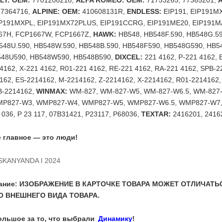
LT: OEM:
7701208218,
ALFA ROMEO: OEM:
71753265, 77365201,
A
77364716,
ALPINE: OEM:
410608131R,
ENDLESS:
EIP191, EIP191M
P191MXPL, EIP191MX72PLUS, EIP191CCRG, EIP191ME20, EIP191
7H, FCP1667W, FCP1667Z,
HAWK:
HB548, HB548F.590, HB548G.59
548U.590, HB548W.590, HB548B.590, HB548F590, HB548G590, HB5
548U590, HB548W590, HB548B590,
DIXCEL:
221 4162, P-221 4162, 
 4162, X-221 4162, R01-221 4162, RE-221 4162, RA-221 4162, SPB-2
162, ES-2214162, M-2214162, Z-2214162, X-2214162, R01-2214162,
B-2214162,
WINMAX:
WM-827, WM-827-W5, WM-827-W6.5, WM-827
P827-W3, WMP827-W4, WMP827-W5, WMP827-W6.5, WMP827-W7
8 036, P 23 117, 07B31421, P23117, P68036,
TEXTAR:
2416201, 2416
 главное — это люди!
OSKANYANDA I 2024
мание: ИЗОБРАЖЕНИЕ В КАРТОЧКЕ ТОВАРА МОЖЕТ ОТЛИЧАТЬ
 ВНЕШНЕГО ВИДА ТОВАРА.
ольшое за то, что выбрали
Динамику
!