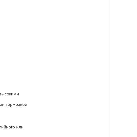
евысокими
ия тормозной
лийного или