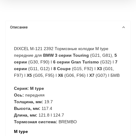
Описание
DIXCEL M-121 2392 Тормозные колодки M type
передние для
BMW 3 серии Touring
(G21, G81),
5
серии
(G30, F90) I
6 серии Gran Turismo
(G32) I
7
серии
(G11, G12) I
8 Coupe
(G15, F92) I
X3
(G01,
F97) I
X5
(G05, F95) I
X6
(G06, F96) I
X7
(G07) I БМВ
Серия: M type
Ось:
передняя
Толщина, мм:
19.7
Высота, мм:
117.4
Длина, мм:
121.8 I 124.7
Тормозная система:
BREMBO
M type