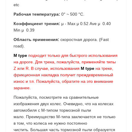
etc
Рабочая температура:
0° ~ 500 °C.
Коэффициент трения:
μ - Max μ 0.52 Ave μ 0.40
Min μ 0.39
Область применения:
скоростная дорога. (Fast
road).
M type
подходит только для быстрого использования
на дороге. Для трека, пожалуйста, применяйте типы
Z или R. В случае, использования
M type
на треке
,
фрикционная накладка получит преждевременный
износ и т.п. Пожалуйста, обратите на это внимание
заранее.
Пожалуйста, посмотрите на сравнительные
изображения двух колес. Очевидно, что на колесах
автомобиля с M-типом тормозной пыли
мало. Преимущество M-типа заключается не только
в том, что колеса не нужно постоянно
чистить. Большая часть тормозной пыли образуется