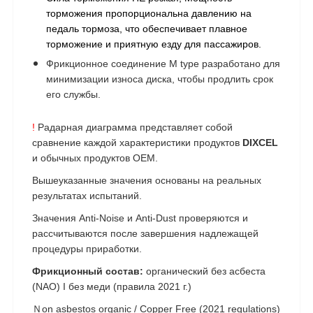
торможения пропорциональна давлению на
педаль тормоза, что обеспечивает плавное
торможение и приятную езду для пассажиров.
Фрикционное соединение M type разработано для
минимизации износа диска, чтобы продлить срок
его службы.
!
Радарная диаграмма представляет собой
сравнение каждой характеристики продуктов
DIXCEL
и обычных продуктов OEM.
Вышеуказанные значения основаны на реальных
результатах испытаний.
Значения Anti-Noise и Anti-Dust проверяются и
рассчитываются после завершения надлежащей
процедуры приработки.
Фрикционный состав:
органический без асбеста
(NAO) I
без меди (правила 2021 г.)
Ｎon asbestos organic / Copper Free (2021 regulations)