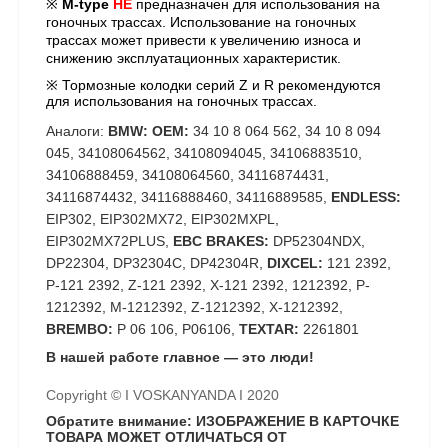
※
M-type
НЕ
предназначен для использования на
гоночных трассах. Использование на гоночных
трассах может привести к увеличению износа и
снижению эксплуатационных характеристик.
※ Тормозные колодки серий Z и R рекомендуются
для использования на гоночных трассах.
Аналоги:
BMW: OEM:
34 10 8 064 562, 34 10 8 094
045, 34108064562, 34108094045, 34106883510,
34106888459, 34108064560, 34116874431,
34116874432, 34116888460, 34116889585,
ENDLESS:
EIP302, EIP302MX72, EIP302MXPL,
EIP302MX72PLUS,
EBC BRAKES:
DP52304NDX,
DP22304, DP32304C, DP42304R,
DIXCEL:
121 2392,
P-121 2392, Z-121 2392, X-121 2392, 1212392, P-
1212392, M-1212392, Z-1212392, X-1212392,
BREMBO:
P 06 106, P06106,
TEXTAR:
2261801
В нашей работе главное — это люди!
Copyright © I VOSKANYANDA I 2020
Обратите внимание: ИЗОБРАЖЕНИЕ В КАРТОЧКЕ
ТОВАРА МОЖЕТ ОТЛИЧАТЬСЯ ОТ