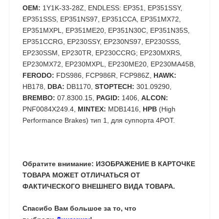
OEM:
1Y1K-33-28Z, ENDLESS: EP351, EP351SSY,
EP351SSS, EP351NS97, EP351CCA, EP351MX72,
EP351MXPL, EP351ME20, EP351N30C, EP351N35S,
EP351CCRG, EP230SSY, EP230NS97, EP230SSS,
EP230SSM, EP230TR, EP230CCRG; EP230MXRS,
EP230MX72, EP230MXPL, EP230ME20, EP230MA45B,
FERODO:
FDS986, FCP986R, FCP986Z,
HAWK:
HB178,
DBA:
DB1170,
STOPTECH:
301.09290,
BREMBO:
07.8300.15,
PAGID:
1406,
ALCON:
PNF0084X249.4,
MINTEX:
MDB1416,
HPB
(High
Performance Brakes) тип 1, для суппорта 4POT.
Обратите внимание: ИЗОБРАЖЕНИЕ В КАРТОЧКЕ
ТОВАРА МОЖЕТ ОТЛИЧАТЬСЯ ОТ
ФАКТИЧЕСКОГО ВНЕШНЕГО ВИДА ТОВАРА.
Спасибо Вам большое за то, что