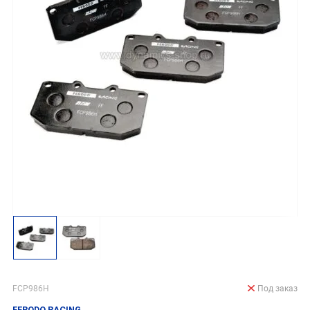
FCP986H
Под заказ
FERODO RACING