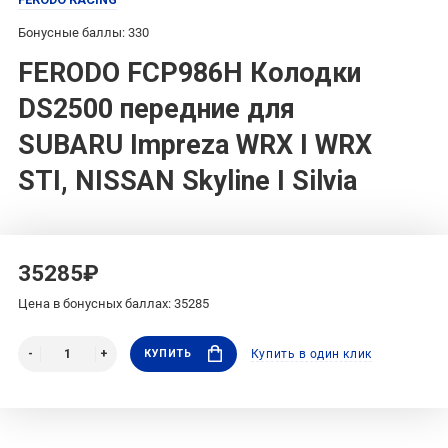
Бонусные баллы: 330
FERODO FCP986H Колодки
DS2500 передние для
SUBARU Impreza WRX I WRX
STI, NISSAN Skyline I Silvia
35285₽
Цена в бонусных баллах: 35285
КУПИТЬ
Купить в один клик