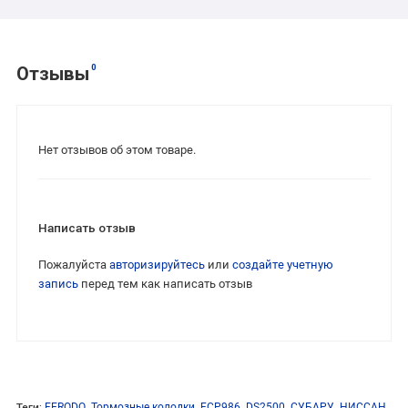
0
Отзывы
Нет отзывов об этом товаре.
Написать отзыв
Пожалуйста
авторизируйтесь
или
создайте учетную
запись
перед тем как написать отзыв
Теги:
FERODO
,
Тормозные колодки
,
FCP986
,
DS2500
,
СУБАРУ
,
НИССАН