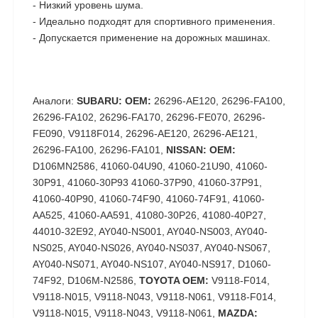
- Низкий уровень шума.
- Идеально подходят для спортивного применения.
- Допускается применение на дорожных машинах.
Аналоги:
SUBARU: OEM:
26296-AE120, 26296-FA100,
26296-FA102, 26296-FA170, 26296-FE070, 26296-
FE090, V9118F014, 26296-AE120, 26296-AE121,
26296-FA100, 26296-FA101,
NISSAN: OEM:
D106MN2586, 41060-04U90, 41060-21U90, 41060-
30P91, 41060-30P93 41060-37P90, 41060-37P91,
41060-40P90, 41060-74F90, 41060-74F91, 41060-
AA525, 41060-AA591, 41080-30P26, 41080-40P27,
44010-32E92, AY040-NS001, AY040-NS003, AY040-
NS025, AY040-NS026, AY040-NS037, AY040-NS067,
AY040-NS071, AY040-NS107, AY040-NS917, D1060-
74F92, D106M-N2586,
TOYOTA OEM:
V9118-F014,
V9118-N015, V9118-N043, V9118-N061, V9118-F014,
V9118-N015, V9118-N043, V9118-N061,
MAZDA: