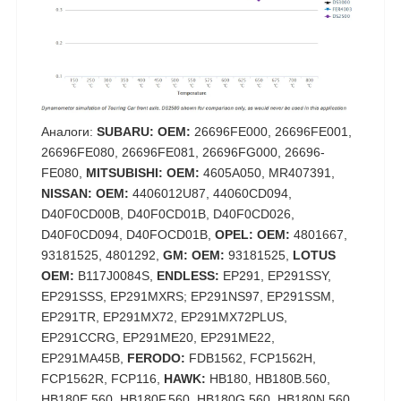
Аналоги:
SUBARU: OEM:
26696FE000, 26696FE001,
26696FE080, 26696FE081, 26696FG000, 26696-
FE080,
MITSUBISHI: OEM:
4605A050, MR407391,
NISSAN: OEM:
4406012U87, 44060CD094,
D40F0CD00B, D40F0CD01B, D40F0CD026,
D40F0CD094, D40FOCD01B,
OPEL: OEM:
4801667,
93181525, 4801292,
GM: OEM:
93181525,
LOTUS
OEM:
B117J0084S,
ENDLESS:
EP291, EP291SSY,
EP291SSS, EP291MXRS; EP291NS97, EP291SSM,
EP291TR, EP291MX72, EP291MX72PLUS,
EP291CCRG, EP291ME20, EP291ME22,
EP291MA45B,
FERODO:
FDB1562, FCP1562H,
FCP1562R, FCP116,
HAWK:
HB180, HB180B.560,
HB180E.560, HB180F.560, HB180G.560, HB180N.560,