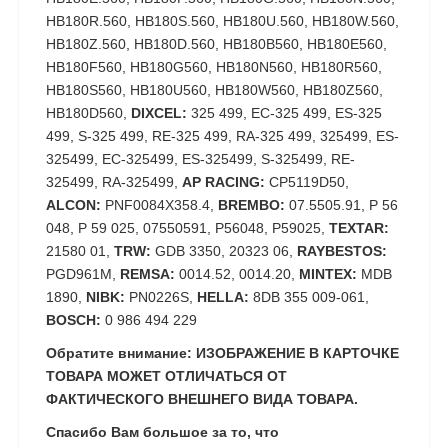
HB180R.560, HB180S.560, HB180U.560, HB180W.560,
HB180Z.560, HB180D.560, HB180B560, HB180E560,
HB180F560, HB180G560, HB180N560, HB180R560,
HB180S560, HB180U560, HB180W560, HB180Z560,
HB180D560,
DIXCEL:
325 499, EC-325 499, ES-325
499, S-325 499, RE-325 499, RA-325 499, 325499, ES-
325499, EC-325499, ES-325499, S-325499, RE-
325499, RA-325499,
AP RACING:
CP5119D50,
ALCON:
PNF0084X358.4,
BREMBO:
07.5505.91, P 56
048, P 59 025, 07550591, P56048, P59025,
TEXTAR:
21580 01,
TRW:
GDB 3350, 20323 06,
RAYBESTOS:
PGD961M,
REMSA:
0014.52, 0014.20,
MINTEX:
MDB
1890,
NIBK:
PN0226S,
HELLA:
8DB 355 009-061,
BOSCH:
0 986 494 229
Обратите внимание: ИЗОБРАЖЕНИЕ В КАРТОЧКЕ
ТОВАРА МОЖЕТ ОТЛИЧАТЬСЯ ОТ
ФАКТИЧЕСКОГО ВНЕШНЕГО ВИДА ТОВАРА.
Спасибо Вам большое за то, что