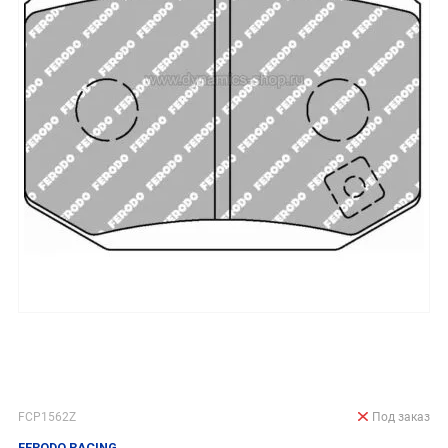
FCP1562Z
Под заказ
FERODO RACING