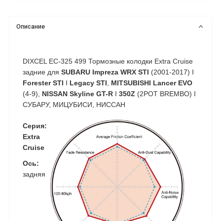
Описание
DIXCEL EC-325 499 Тормозные колодки Extra Cruise
задние для
SUBARU Impreza WRX STI
(2001-2017) I
Forester STI
I
Legacy STI
,
MITSUBISHI Lancer EVO
(4-9),
NISSAN Skyline GT-R
I
350Z
(2POT BREMBO) I
СУБАРУ, МИЦУБИСИ, НИССАН
Серия:
Extra
Cruise
Ось:
задняя