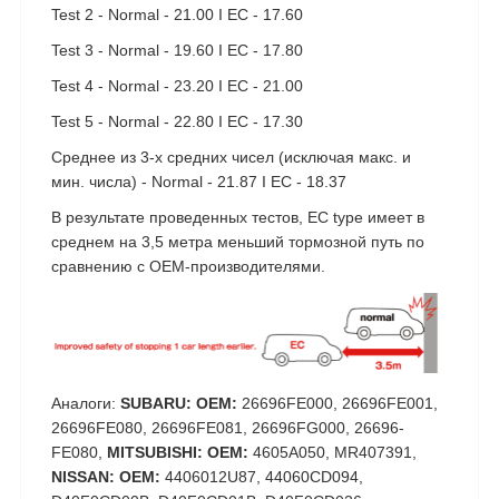
Test 2 - Normal - 21.00 I EC - 17.60
Test 3 - Normal - 19.60 I EC - 17.80
Test 4 - Normal - 23.20 I EC - 21.00
Test 5 - Normal - 22.80 I EC - 17.30
Среднее из 3-х средних чисел (исключая макс. и
мин. числа) - Normal - 21.87 I EC - 18.37
В результате проведенных тестов, EC type имеет в
среднем на 3,5 метра меньший тормозной путь по
сравнению с OEM-производителями.
Аналоги:
SUBARU: OEM:
26696FE000, 26696FE001,
26696FE080, 26696FE081, 26696FG000, 26696-
FE080,
MITSUBISHI: OEM:
4605A050, MR407391,
NISSAN: OEM:
4406012U87, 44060CD094,