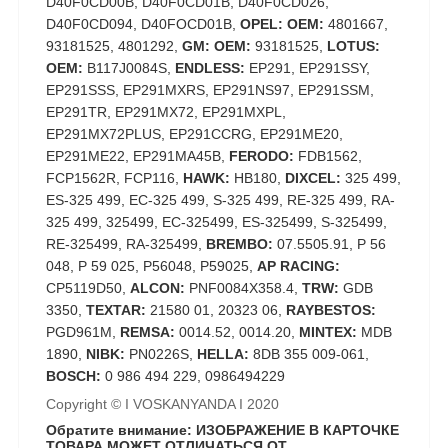
D40F0CD00B, D40F0CD01B, D40F0CD026,
D40F0CD094, D40FOCD01B,
OPEL: OEM:
4801667,
93181525, 4801292,
GM: OEM:
93181525,
LOTUS:
OEM:
B117J0084S,
ENDLESS:
EP291, EP291SSY,
EP291SSS, EP291MXRS, EP291NS97, EP291SSM,
EP291TR, EP291MX72, EP291MXPL,
EP291MX72PLUS, EP291CCRG, EP291ME20,
EP291ME22, EP291MA45B,
FERODO:
FDB1562,
FCP1562R, FCP116,
HAWK:
HB180,
DIXCEL:
325 499,
ES-325 499, EC-325 499, S-325 499, RE-325 499, RA-
325 499, 325499, EC-325499, ES-325499, S-325499,
RE-325499, RA-325499,
BREMBO:
07.5505.91, P 56
048, P 59 025, P56048, P59025,
AP RACING:
CP5119D50,
ALCON:
PNF0084X358.4,
TRW:
GDB
3350,
TEXTAR:
21580 01, 20323 06,
RAYBESTOS:
PGD961M,
REMSA:
0014.52, 0014.20,
MINTEX:
MDB
1890,
NIBK:
PN0226S,
HELLA:
8DB 355 009-061,
BOSCH:
0 986 494 229, 0986494229
Copyright © I VOSKANYANDA I 2020
Обратите внимание: ИЗОБРАЖЕНИЕ В КАРТОЧКЕ
ТОВАРА МОЖЕТ ОТЛИЧАТЬСЯ ОТ