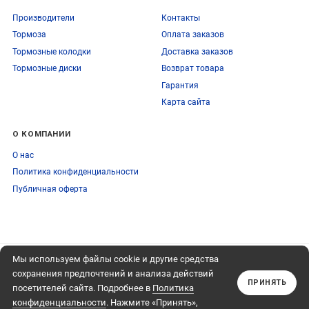
Производители
Контакты
Тормоза
Оплата заказов
Тормозные колодки
Доставка заказов
Тормозные диски
Возврат товара
Гарантия
Карта сайта
О КОМПАНИИ
О нас
Политика конфиденциальности
Публичная оферта
Мы используем файлы cookie и другие средства
ПОДПИСЫВАЙТЕСЬ
+74959759095
НА НАШУ РАССЫЛКУ
сохранения предпочтений и анализа действий
Обратный звонок
ПРИНЯТЬ
посетителей сайта. Подробнее в
Политика
Подписаться
конфиденциальности
. Нажмите «Принять»,