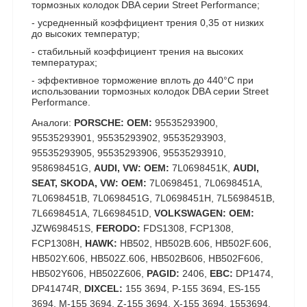
тормозных колодок DBA серии Street Performance;
- усредненный коэффициент трения 0,35 от низких
до высоких температур;
- стабильный коэффициент трения на высоких
температурах;
- эффективное торможение вплоть до 440°C при
использовании тормозных колодок DBA серии Street
Performance.
Аналоги:
PORSCHE: OEM:
95535293900,
95535293901, 95535293902, 95535293903,
95535293905, 95535293906, 95535293910,
958698451G,
AUDI, VW: OEM:
7L0698451K,
AUDI,
SEAT, SKODA, VW: OEM:
7L0698451, 7L0698451A,
7L0698451B, 7L0698451G, 7L0698451H, 7L5698451B,
7L6698451A, 7L6698451D,
VOLKSWAGEN: OEM:
JZW698451S,
FERODO:
FDS1308, FCP1308,
FCP1308H,
HAWK:
HB502, HB502B.606, HB502F.606,
HB502Y.606, HB502Z.606, HB502B606, HB502F606,
HB502Y606, HB502Z606,
PAGID:
2406,
EBC:
DP1474,
DP41474R,
DIXCEL:
155 3694, P-155 3694, ES-155
3694, M-155 3694, Z-155 3694, X-155 3694, 1553694,