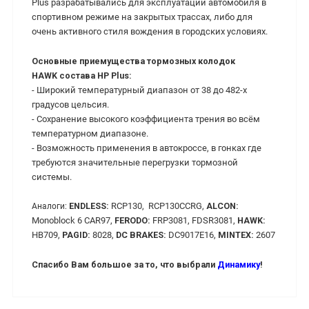
Plus разрабатывались для эксплуатации автомобиля в
спортивном режиме на закрытых трассах, либо для
очень активного стиля вождения в городских условиях.
Основные приемущества тормозных колодок
HAWK состава HP Plus:
- Широкий температурный диапазон от 38 до 482-х
градусов цельсия.
- Сохранение высокого коэффициента трения во всём
температурном диапазоне.
- Возможность применения в автокроссе, в гонках где
требуются значительные перегрузки тормозной
системы.
ENDLESS:
RCP130, RCP130CCRG,
ALCON:
Аналоги:
Monoblock 6 CAR97,
FERODO:
FRP3081, FDSR3081,
HAWK:
HB709,
PAGID:
8028,
DC BRAKES:
DC9017E16,
MINTEX:
2607
Спасибо Вам большое за то, что выбрали
Динамику
!