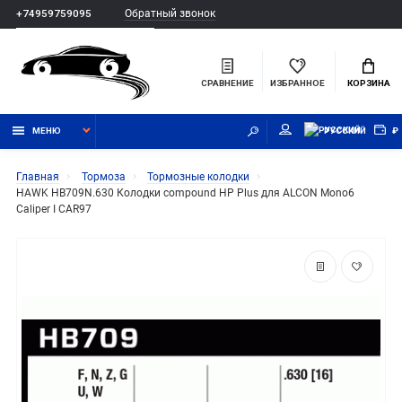
Обратный звонок
+74959759095
СРАВНЕНИЕ
ИЗБРАННОЕ
КОРЗИНА
МЕНЮ
РУССКИЙ
₽
Главная
Тормоза
Тормозные колодки
HAWK HB709N.630 Колодки compound HP Plus для ALCON Mono6
Caliper I CAR97