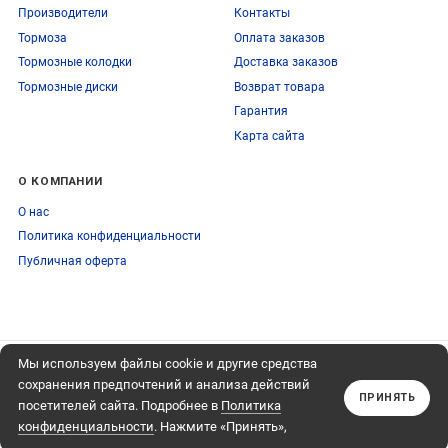
Производители
Контакты
Тормоза
Оплата заказов
Тормозные колодки
Доставка заказов
Тормозные диски
Возврат товара
Гарантия
Карта сайта
О КОМПАНИИ
О нас
Политика конфиденциальности
Публичная оферта
Мы используем файлы cookie и другие средства
ПОДПИСЫВАЙТЕСЬ
+74959759095
НА НАШУ РАССЫЛКУ
сохранения предпочтений и анализа действий
Обратный звонок
ПРИНЯТЬ
посетителей сайта. Подробнее в
Политика
Подписаться
конфиденциальности
. Нажмите «Принять»,
если даете согласие на это.