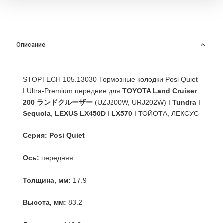
Описание
STOPTECH 105.13030 Тормозные колодки Posi Quiet
I Ultra-Premium передние для
TOYOTA Land Cruiser
200 ランドクルーザー
(UZJ200W, URJ202W) I
Tundra
I
Sequoia
,
LEXUS LX450D
I
LX570
I ТОЙОТА, ЛЕКСУС
Серия: Posi Quiet
Ось:
передняя
Толщина, мм:
17.9
Высота, мм:
83.2