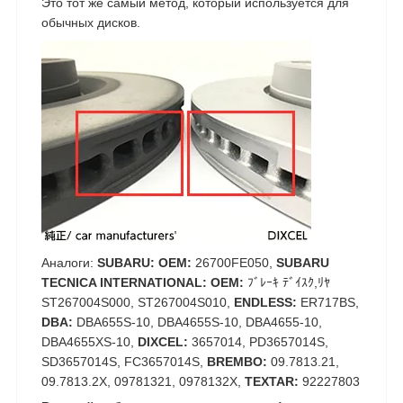
Это тот же самый метод, который используется для
обычных дисков.
Аналоги:
SUBARU: OEM:
26700FE050,
SUBARU
TECNICA INTERNATIONAL: OEM:
ﾌﾞﾚｰｷ ﾃﾞｲｽｸ,ﾘﾔ
ST267004S000, ST267004S010,
ENDLESS:
ER717BS,
DBA:
DBA655S-10, DBA4655S-10, DBA4655-10,
DBA4655XS-10,
DIXCEL:
3657014, PD3657014S,
SD3657014S, FC3657014S,
BREMBO:
09.7813.21,
09.7813.2X, 09781321, 0978132X,
TEXTAR:
92227803