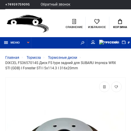
Обратный звонок
+74959759095
СРАВНЕНИЕ
ИЗБРАННОЕ
КОРЗИНА
МЕНЮ
РУССКИЙ
₽
Главная
Тормоза
Тормозные диски
DIXCEL FS3657014S Диск FS type задний для SUBARU Impreza WRX
STI (GDB) I Forester STI I 5x114.3 I 316x20mm