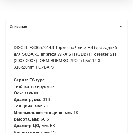
Описание
DIXCEL FS3657014S Тормозной диск FS type задний
для
SUBARU Impreza WRX STI
(GDB) I
Forester STI
(2003-2007) (OEM BREMBO 2POT) I 5x114.3 I
316x20mm I СУБАРУ
Серия: FS type
Тип:
вентилируемый
Ось:
задняя
Диаметр, мм:
316
Толщина, мм:
20
Минимальная толщина, мм:
18
Высота, мм:
66,5
Диаметр ЦО, мм:
58
Число отверстий:
5