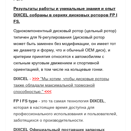
Результаты работы и уникальные знания и опыт
DIXCEL собраны в сериях дисковых роторов FP I
FS.
Однокомпонентный дисковый ротор (цельный ротор)
типичен для N-регулирования (дисковый ротор
может быть заменен без модификации, он имеет тот
же диаметр и форму, что и обычный OEM диск), и
критерии принятия относятся к автомобилям с
сильным круговым движением и спортивной
ориентацией, в том числе на кольцевые гонки.
DIXCEL
-
>>>
"Мы хотим, чтобы дисковые роторы
также обладали максимальной тормозной
способностью."
<<<
FP I FS type
- это та самая технология
DIXCEL
,
которая в настоящее время доступна для
профессионального использования и пользователей,
заботящихся о производительности.
DIXCEL Официальный поставщик запасных