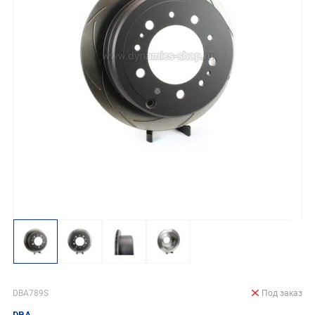
DBA789S
Под заказ
DBA