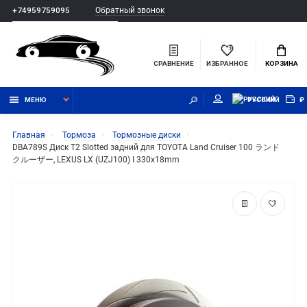
Обратный звонок
+74959759095
СРАВНЕНИЕ
ИЗБРАННОЕ
КОРЗИНА
МЕНЮ
РУССКИЙ
₽
Главная
Тормоза
Тормозные диски
DBA789S Диск T2 Slotted задний для TOYOTA Land Cruiser 100 ランド
クルーザー, LEXUS LX (UZJ100) I 330x18mm