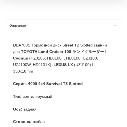
Описание
DBA789S Тормозной диск Street T2 Slotted задний
для
TOYOTA Land Cruiser 100 ランドクルーザー
I
Cygnus
(HZJ105, HDJ100_, HDJ100, UZJ100,
UZJ100W, HDJ101K),
LEXUS LX
(UZJ100) I
330x18mm
Серия: 4000 4x4 Survival T3 Slotted
Тип:
вентилируемый
Ось:
задняя
Сторона:
любая