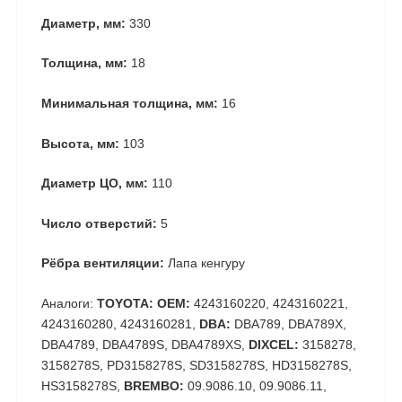
Диаметр, мм:
330
Толщина, мм:
18
Минимальная толщина, мм:
16
Высота, мм:
103
Диаметр ЦО, мм:
110
Число отверстий:
5
Рёбра вентиляции:
Лапа кенгуру
Аналоги:
TOYOTA: OEM:
4243160220, 4243160221,
4243160280, 4243160281,
DBA:
DBA789, DBA789X,
DBA4789, DBA4789S, DBA4789XS,
DIXCEL:
3158278,
3158278S, PD3158278S, SD3158278S, HD3158278S,
HS3158278S,
BREMBO:
09.9086.10, 09.9086.11,