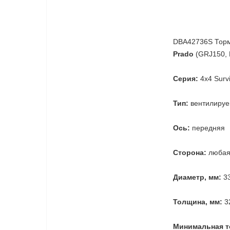
DBA42736S Тормо
Prado
(GRJ150, 
Серия:
4x4 Survi
Тип:
вентилиру
Ось:
передняя
Сторона:
люба
Диаметр, мм:
3
Толщина, мм:
3
Минимальная т