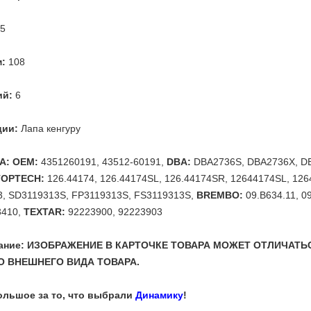
5
м:
108
ий:
6
ции:
Лапа кенгуру
A: OEM:
4351260191, 43512-60191,
DBA:
DBA2736S, DBA2736X, D
TOPTECH:
126.44174, 126.44174SL, 126.44174SR, 12644174SL, 12
, SD3119313S, FP3119313S, FS3119313S,
BREMBO:
09.B634.11, 09
3410,
TEXTAR:
92223900, 92223903
мание: ИЗОБРАЖЕНИЕ В КАРТОЧКЕ ТОВАРА МОЖЕТ ОТЛИЧАТЬ
 ВНЕШНЕГО ВИДА ТОВАРА.
ольшое за то, что выбрали
Динамику
!