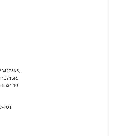
BA42736S,
644174SR,
.B634.10,
СЯ ОТ