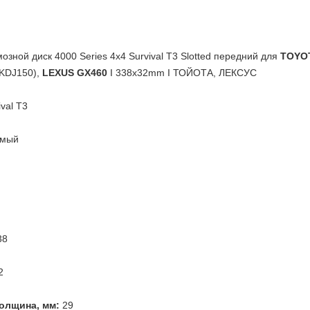
зной диск 4000 Series 4x4 Survival T3 Slotted передний для
TOYOT
KDJ150),
LEXUS GX460
I 338x32mm I ТОЙОТА, ЛЕКСУС
val T3
емый
я
38
2
олщина, мм:
29