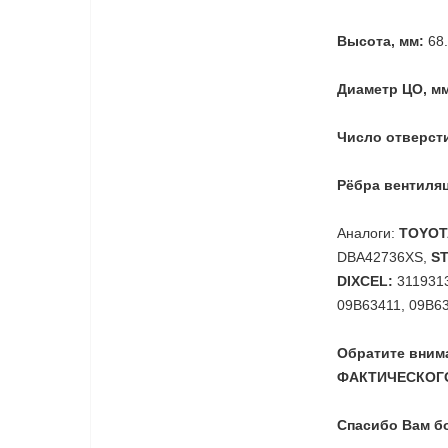
Высота, мм:
68.
Диаметр ЦО, м
Число отверст
Рёбра вентиля
Аналоги:
TOYOT
DBA42736XS,
S
DIXCEL:
3119313
09B63411, 09B6
Обратите вни
ФАКТИЧЕСКОГО
Спасибо Вам б