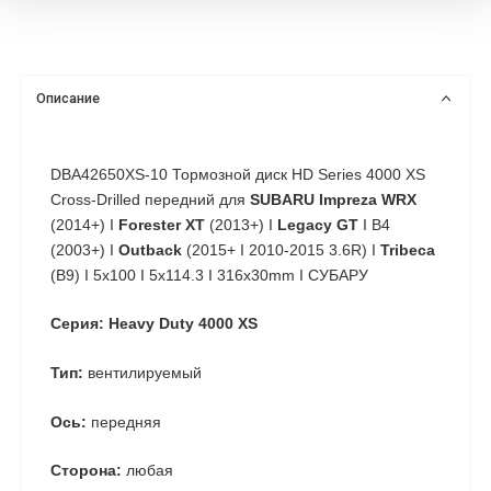
Описание
DBA42650XS-10 Тормозной диск HD Series 4000 XS
Cross-Drilled передний для
SUBARU Impreza WRX
(2014+) I
Forester XT
(2013+) I
Legacy GT
I B4
(2003+) I
Outback
(2015+ I 2010-2015 3.6R) I
Tribeca
(B9) I 5x100 I 5x114.3 I 316x30mm I СУБАРУ
Серия: Heavy Duty 4000 XS
Тип:
вентилируемый
Ось:
передняя
Сторона:
любая