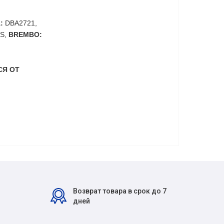
:
DBA2721,
6S,
BREMBO:
СЯ ОТ
Возврат товара в срок до 7
дней