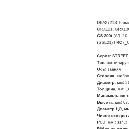
DBA2721S Тормоз
GRX121, GRX130
GS 200t
(ARL10_
(GSE21) I
RC
(_
Серия: STREET
Тип:
вентилиру
Ось:
задняя
Сторона:
люба
Диаметр, мм:
3
Толщина, мм:
1
Минимальная т
Высота, мм:
67
Диаметр ЦО, м
Число отверст
PCD, мм :
114.3
Рёбра вентиля