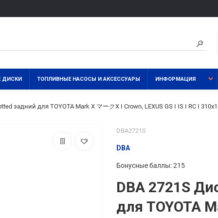
 ДИСКИ
ТОПЛИВНЫЕ НАСОСЫ И АКСЕССУАРЫ
ИНФОРМАЦИЯ
otted задний для TOYOTA Mark X マークX I Crown, LEXUS GS I IS I RC I 310
DBA2721S
DBA
Бонусные баллы: 215
DBA 2721S Дис
для TOYOTA M