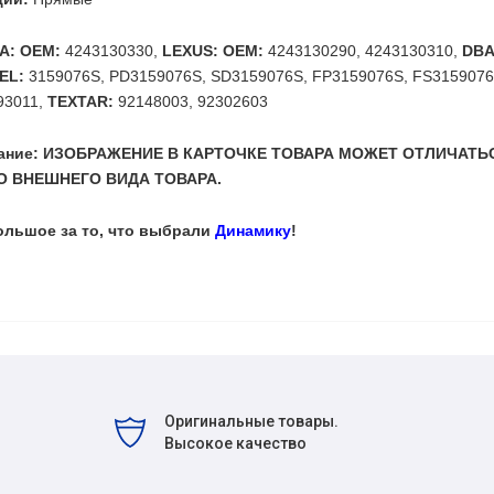
A: OEM:
4243130330,
LEXUS: OEM:
4243130290, 4243130310,
DBA
EL:
3159076S, PD3159076S, SD3159076S, FP3159076S, FS315907
93011,
TEXTAR:
92148003, 92302603
мание: ИЗОБРАЖЕНИЕ В КАРТОЧКЕ ТОВАРА МОЖЕТ ОТЛИЧАТЬ
 ВНЕШНЕГО ВИДА ТОВАРА.
ольшое за то, что выбрали
Динамику
!
Оригинальные товары.
Высокое качество