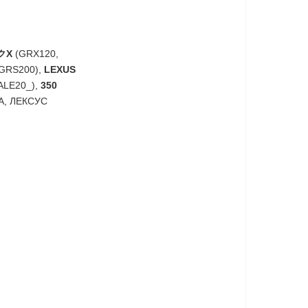
クX
(GRX120,
 GRS200),
LEXUS
ALE20_),
350
А, ЛЕКСУС