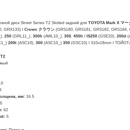
ной диск Street Series T2 Slotted задний для
TOYOTA Mark X マー
, GRX133) I
Crown クラウン
(GRS180, GRS181, GRS182, GRS184,
),
250
(GRL11_),
300h
(AWL10_),
350
,
450h
I
IS250
(GSE20),
200d
(
C1_)
200t
(ASC10),
300
(ASC10_)
350
(GSC10) I 310x18mm I ТОЙОТ
 T2
емый
я
10
8
олщина, мм:
16.5
.5
м:
62
ий:
5
ции:
Прямые