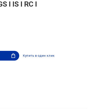
 I IS I RC I
Купить в один клик