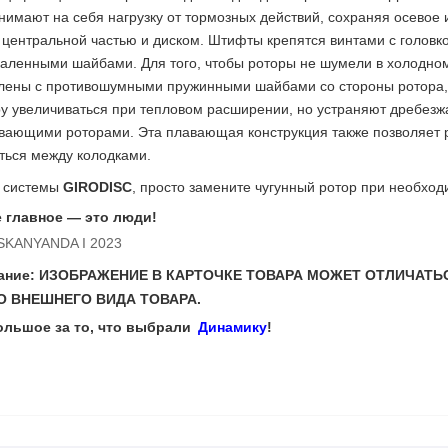
имают на себя нагрузку от тормозных действий, сохраняя осевое 
центральной частью и диском. Штифты крепятся винтами с головк
акаленными шайбами. Для того, чтобы роторы не шумели в холодно
лены с противошумными пружинными шайбами со стороны ротора,
у увеличиваться при тепловом расширении, но устраняют дребезж
авающими роторами. Эта плавающая конструкция также позволяет 
ться между колодками.
и системы
GIRODISC
, просто замените чугунный ротор при необход
 главное — это люди!
OSKANYANDA I 2023
мание: ИЗОБРАЖЕНИЕ В КАРТОЧКЕ ТОВАРА МОЖЕТ ОТЛИЧАТЬ
 ВНЕШНЕГО ВИДА ТОВАРА.
ольшое за то, что выбрали
Динамику
!