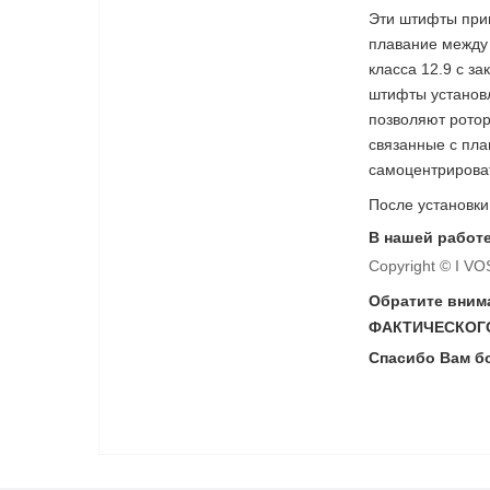
Эти штифты прин
плавание между 
класса 12.9 с з
штифты установ
позволяют ротор
связанные с пл
самоцентрирова
После установк
В нашей работе
Copyright © I V
Обратите вни
ФАКТИЧЕСКОГО
Спасибо Вам б