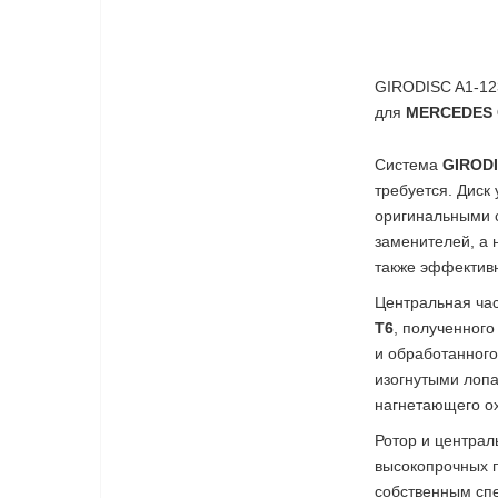
GIRODISC A1-123
для
MERCEDES 
Система
GIROD
требуется. Диск
оригинальными 
заменителей, а 
также эффектив
Центральная ча
T6
, полученного
и обработанного
изогнутыми лопа
нагнетающего о
Ротор и централ
высокопрочных 
собственным сп