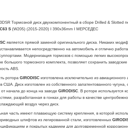
DSR Тормозной диск двухкомпонентный в сборе Drilled & Slotted 
C63 S
(W205) (2015-2020) I 390x36mm I МЕРСЕДЕС
ISC
является прямой заменой оригинального диска. Никаких моди
 устанавливается непосредственно на автомобиль и отлично работа
суппортами. Модернизация тормозов с помощью легких высокопро
не большого тормозного комплекта, позволяет сохранить заводские
ность
ABS
.
сть ротора
GIRODISC
изготовлена ​​исключительно из авиационног
 в США. Диск изготовлен из собственного запатентованного чугуна,
 от начала до конца на заводе
GIRODISC
. В роторе используется к
стями, разработанная в гонках для работы в качестве центробежно
хлаждающий воздух через диск.
ьная часть имеют плавающую систему крепления, в которой испол
приводных штифтов из легированной стали, изготовленных
GIRODI
ецификациям и покрытых кадмием для долговременной коррозионн