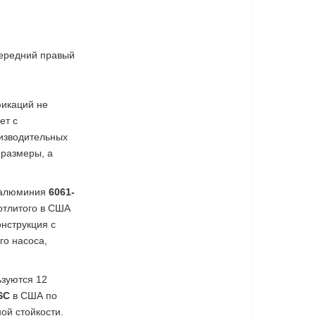
передний правый
фикаций не
ет с
изводительных
 размеры, а
о алюминия
6061-
 отлитого в США
онструкция с
го насоса,
ьзуются 12
SC
в США по
ой стойкости.