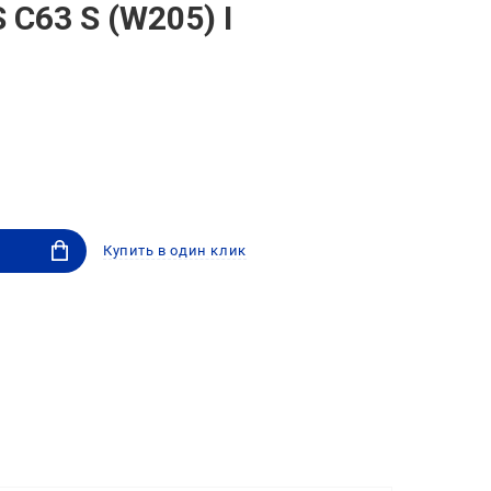
C63 S (W205) I
Купить в один клик