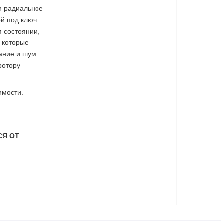
и радиальное
ой под ключ
м состоянии,
 которые
ание и шум,
ротору
имости.
СЯ ОТ