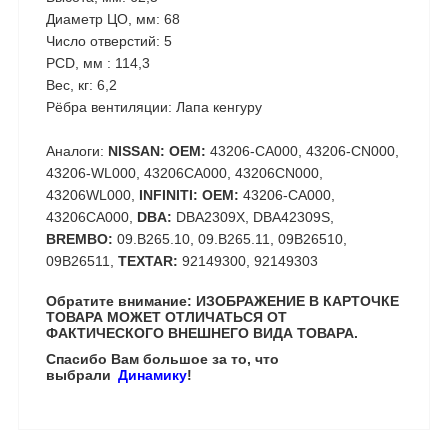
Диаметр ЦО, мм: 68
Число отверстий: 5
PCD, мм : 114,3
Вес, кг: 6,2
Рёбра вентиляции: Лапа кенгуру
Аналоги:
NISSAN: OEM:
43206-CA000, 43206-CN000,
43206-WL000, 43206CA000, 43206CN000,
43206WL000,
INFINITI: OEM:
43206-CA000,
43206CA000,
DBA:
DBA2309X, DBA42309S,
BREMBO:
09.B265.10, 09.B265.11, 09B26510,
09B26511,
TEXTAR:
92149300, 92149303
Обратите внимание: ИЗОБРАЖЕНИЕ В КАРТОЧКЕ
ТОВАРА МОЖЕТ ОТЛИЧАТЬСЯ ОТ
ФАКТИЧЕСКОГО ВНЕШНЕГО ВИДА ТОВАРА.
Спасибо Вам большое за то, что
выбрали
Динамику
!