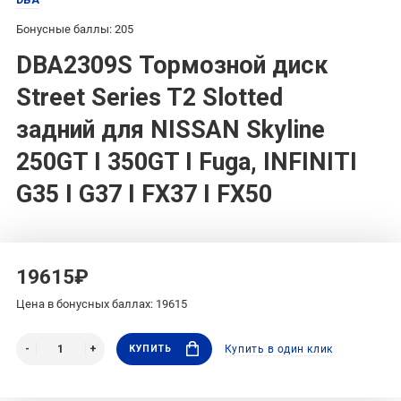
Бонусные баллы: 205
DBA2309S Тормозной диск
Street Series T2 Slotted
задний для NISSAN Skyline
250GT I 350GT I Fuga, INFINITI
G35 I G37 I FX37 I FX50
19615₽
Цена в бонусных баллах: 19615
КУПИТЬ
Купить в один клик