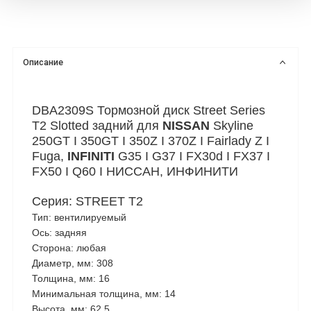
Описание
DBA2309S Тормозной диск Street Series
T2 Slotted задний для
NISSAN
Skyline
250GT I 350GT I 350Z I 370Z I Fairlady Z I
Fuga,
INFINITI
G35 I G37 I FX30d I FX37 I
FX50 I Q60 I НИССАН, ИНФИНИТИ
Серия: STREET T2
Тип: вентилируемый
Ось: задняя
Сторона: любая
Диаметр, мм: 308
Толщина, мм: 16
Минимальная толщина, мм: 14
Высота, мм: 62,5