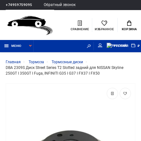
Обратный звонок
+74959759095
СРАВНЕНИЕ
ИЗБРАННОЕ
КОРЗИНА
МЕНЮ
РУССКИЙ
₽
Главная
Тормоза
Тормозные диски
DBA 2309S Диск Street Series T2 Slotted задний для NISSAN Skyline
250GT I 350GT I Fuga, INFINITI G35 I G37 I FX37 I FX50