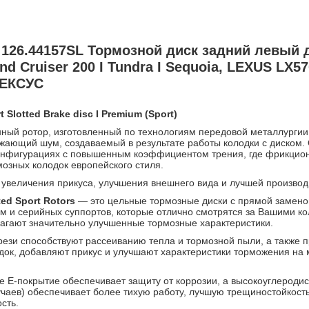
126.44157SL Тормозной диск задний левый 
d Cruiser 200 I Tundra I Sequoia, LEXUS LX57
ЛЕКСУС
Slotted Brake disc I Premium (Sport)
ный ротор, изготовленный по технологиям передовой металлургии
жающий шум, создаваемый в результате работы колодки с диском.
онфигурациях с повышенным коэффициентом трения, где фрикцио
озных колодок европейского стиля.
 увеличения прикуса, улучшения внешнего вида и лучшей производ
ed Sport Rotors
— это цельные тормозные диски с прямой замено
м и серийных суппортов, которые отлично смотрятся за Вашими к
агают значительно улучшенные тормозные характеристики.
ези способствуют рассеиванию тепла и тормозной пыли, а также
док, добавляют прикус и улучшают характеристики торможения на 
 E-покрытие обеспечивает защиту от коррозии, а высокоуглеродис
чаев) обеспечивает более тихую работу, лучшую трещиностойкос
сть.