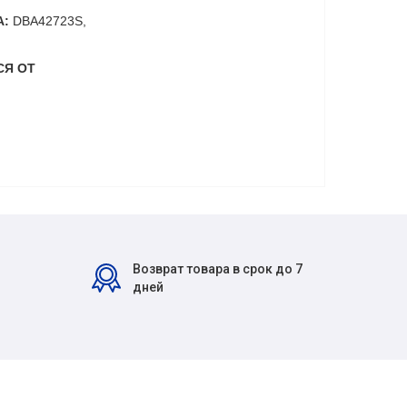
A:
DBA42723S,
СЯ ОТ
Возврат товара в срок до 7
дней