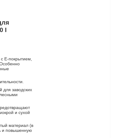
для
0 I
 с E-покрытием,
 Особенно
нные
ительности.
й для заводских
олесными
 предотвращают
мокрой и сухой
тый материал (в
ть и повышенную