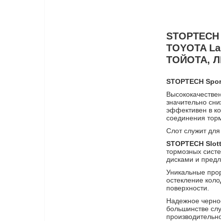
STOPTECH 
TOYOTA Lan
ТОЙОТА, 
STOPTECH Sport 
Высококачествен
значительно сни
эффективен в к
соединения торм
Слот служит для
STOPTECH Slott
тормозных систе
дисками и предл
Уникальные прор
остекление коло
поверхности.
Надежное черное
большинстве слу
производительно