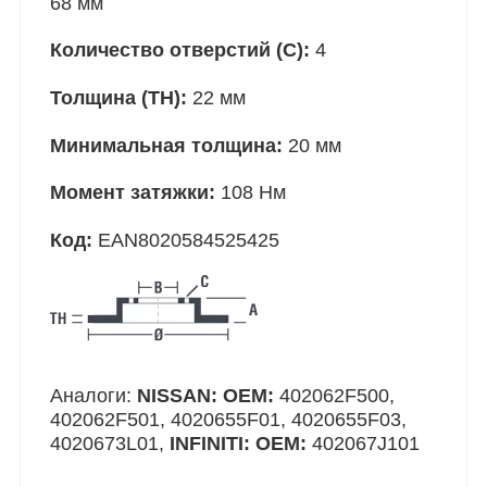
68 мм
Количество отверстий (C):
4
Толщина (TH):
22 мм
Минимальная толщина:
20 мм
Момент затяжки:
108 Нм
Код:
EAN8020584525425
Аналоги:
NISSAN: OEM:
402062F500,
402062F501, 4020655F01, 4020655F03,
4020673L01,
INFINITI: OEM:
402067J101