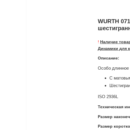
WURTH 0715
шестигран
!
Наличие това
Динамики для к
Описание:
Особо длинное 
С матовы
Шестигран
ISO 2936L
Техническая ин
Размер наконе
Размер коротко